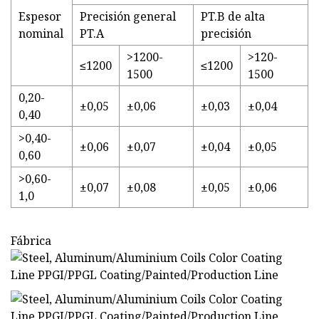
Espesor
Precisión general
PT.B de alta
nominal
PT.A
precisión
>1200-
>120-
≤1200
≤1200
1500
1500
0,20-
±0,05
±0,06
±0,03
±0,04
0,40
>0,40-
±0,06
±0,07
±0,04
±0,05
0,60
>0,60-
±0,07
±0,08
±0,05
±0,06
1,0
Fábrica