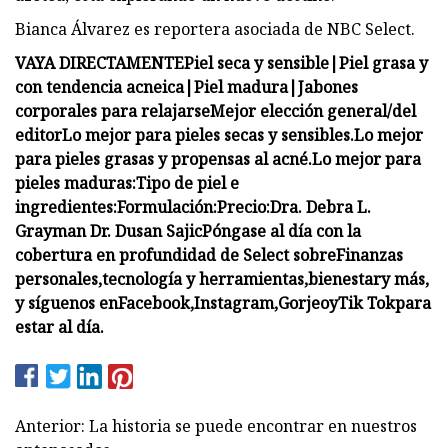
Bianca Álvarez es reportera asociada de NBC Select.
VAYA DIRECTAMENTE
Piel seca y sensible
|
Piel grasa y
con tendencia acneica
|
Piel madura
|
Jabones
corporales para relajarse
Mejor elección general/del
editor
Lo mejor para pieles secas y sensibles.
Lo mejor
para pieles grasas y propensas al acné.
Lo mejor para
pieles maduras:
Tipo de piel e
ingredientes:
Formulación:
Precio:
Dra. Debra L.
Grayman
Dr. Dusan Sajic
Póngase al día con la
cobertura en profundidad de Select sobre
Finanzas
personales
,
tecnología y herramientas
,
bienestar
y más,
y síguenos en
Facebook
,
Instagram
,
Gorjeo
y
Tik Tok
para
estar al día.
Anterior: La historia se puede encontrar en nuestros