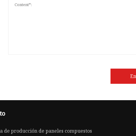
En
to
a de producción de paneles compuestos