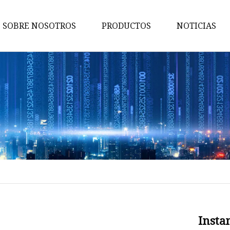
SOBRE NOSOTROS
PRODUCTOS
NOTICIAS
Máquina de producción de
paneles compuestos
Equipo auxiliar de la línea de
producción ACP
Línea ACM
Línea de producción de
recubrimientos
Línea de producción de tabler
de espuma
Línea de producción de panele
Insta
compuestos de aluminio